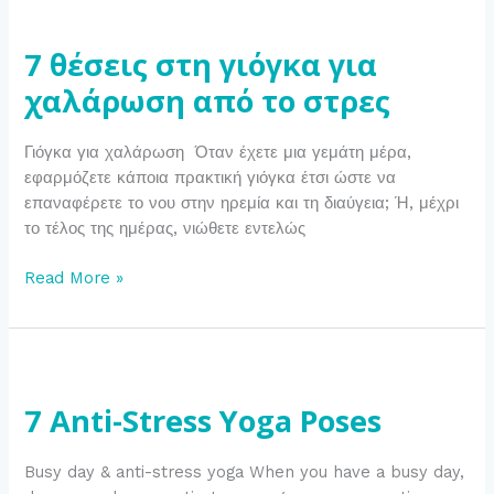
7
θέσεις
7 θέσεις στη γιόγκα για
στη
γιόγκα
χαλάρωση από το στρες
για
χαλάρωση
Γιόγκα για χαλάρωση Όταν έχετε μια γεμάτη μέρα,
από
εφαρμόζετε κάποια πρακτική γιόγκα έτσι ώστε να
το
επαναφέρετε το νου στην ηρεμία και τη διαύγεια; Ή, μέχρι
στρες
το τέλος της ημέρας, νιώθετε εντελώς
Read More »
7
Anti-
7 Anti-Stress Yoga Poses
Stress
Yoga
Poses
Busy day & anti-stress yoga When you have a busy day,