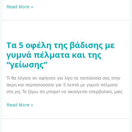
Read More »
Τα
5
Τα 5 οφέλη της βάδισης με
οφέλη
της
γυμνά πέλματα και της
βάδισης
“γείωσης”
με
γυμνά
πέλματα
Τι θα λέγατε αν αφήνατε για λίγο τα παπούτσια σας στην
και
άκρη και περπατούσατε για 5 λεπτά με γυμνά πέλματα
της
στη γη; Το ξέρω ότι μπορεί να ακούγεται υπερβολικό, μιας
“γείωσης”
Read More »
Τι