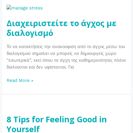
Διαχειριστείτε
το
Διαχειριστείτε το άγχος με
άγχος
με
διαλογισμό
διαλογισμό
Το να κατακτήσεις την ανακούφιση από το άγχος μέσω του
διαλογισμού σημαίνει να μπορείς να δημιουργείς χώρο
“εσωτερικά”, εκεί όπου τα άγχη της καθημερινότητας πλέον
διαλύονται και δεν υφίστανται. Για
Read More »
8
Tips
8 Tips for Feeling Good in
for
Feeling
Yourself
Good