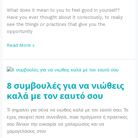
in
What does it mean to you to feel good in yourself?
Yourself
Have you ever thought about it consciously, to really
see the things or practices that give you the
opportunity
Read More »
8
συμβουλές
8 συμβουλές για να νιώθεις
για
να
καλά με τον εαυτό σου
νιώθεις
καλά
Τι σημαίνει για σένα να νιώθεις καλά με τον εαυτό σου; Το
με
έχεις σκεφτεί ποτέ συνειδητά, ποια πράγματα ή πρακτικές
τον
σου δίνουν την ευκαιρία να χαλαρώσεις και να
εαυτό
χαμογελάσεις στον
σου