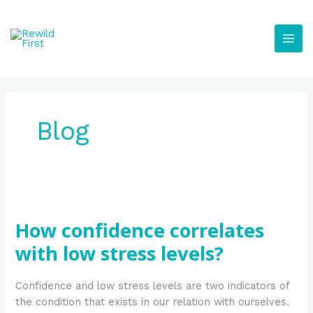
Μετάβαση
στο
περιεχόμενο
Blog
How
confidence
How confidence correlates
correlates
with
with low stress levels?
low
stress
Confidence and low stress levels are two indicators of
levels?
the condition that exists in our relation with ourselves.