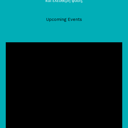
και ελεύθερη φύση;
Upcoming Events