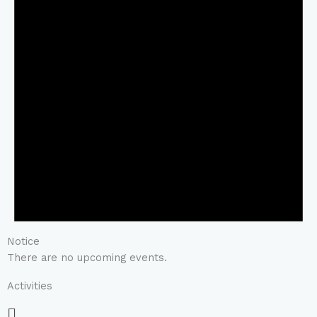
Notice
There are no upcoming events.
Activities
Main