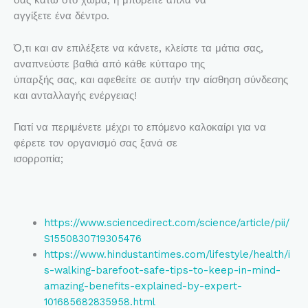
σας κάτω στο χώμα, ή μπορείτε απλά να
αγγίξετε ένα δέντρο.
Ό,τι και αν επιλέξετε να κάνετε, κλείστε τα μάτια σας,
αναπνεύστε βαθιά από κάθε κύτταρο της
ύπαρξής σας, και αφεθείτε σε αυτήν την αίσθηση σύνδεσης
και ανταλλαγής ενέργειας!
Γιατί να περιμένετε μέχρι το επόμενο καλοκαίρι για να
φέρετε τον οργανισμό σας ξανά σε
ισορροπία;
https://www.sciencedirect.com/science/article/pii/
S1550830719305476
https://www.hindustantimes.com/lifestyle/health/i
s-walking-barefoot-safe-tips-to-keep-in-mind-
amazing-benefits-explained-by-expert-
101685682835958.html