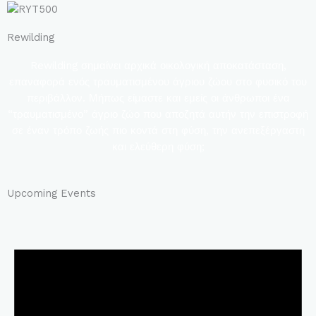
Rewilding
Rewilding σημαίνει αρχικά οικολογική αποκατάσταση,
επαναφορά ενός τραυματισμένου άγριου ζώου στο φυσικό του
περιβάλλον. Μήπως είμαστε και εμείς οι άνθρωποι ένα
“τραυματισμένο” άγριο ζώο που αποζητά αυτήν την επιστροφή
σε έναν τρόπο ζωής πιο κοντά στη φύση, την ανεπεξέργαστη
και ελεύθερη φύση;
Upcoming Events