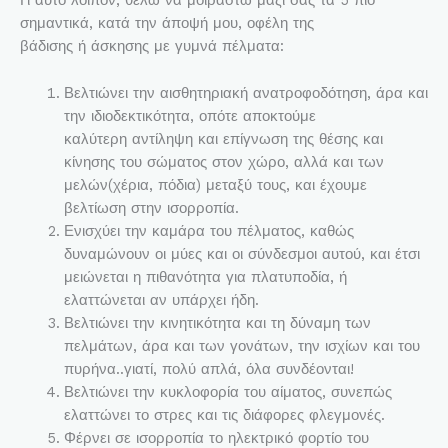
Γι΄αυτό λοιπόν, θέλω να μοιραστώ μαζί σας τα 5 πιο
σημαντικά, κατά την άποψή μου, οφέλη της
βάδισης ή άσκησης με γυμνά πέλματα:
Βελτιώνει την αισθητηριακή ανατροφοδότηση, άρα και
την ιδιοδεκτικότητα, οπότε αποκτούμε
καλύτερη αντίληψη και επίγνωση της θέσης και
κίνησης του σώματος στον χώρο, αλλά και των
μελών(χέρια, πόδια) μεταξύ τους, και έχουμε
βελτίωση στην ισορροπία.
Ενισχύει την καμάρα του πέλματος, καθώς
δυναμώνουν οι μύες και οι σύνδεσμοι αυτού, και έτσι
μειώνεται η πιθανότητα για πλατυποδία, ή
ελαττώνεται αν υπάρχει ήδη.
Βελτιώνει την κινητικότητα και τη δύναμη των
πελμάτων, άρα και των γονάτων, την ισχίων και του
πυρήνα..γιατί, πολύ απλά, όλα συνδέονται!
Βελτιώνει την κυκλοφορία του αίματος, συνεπώς
ελαττώνει το στρες και τις διάφορες φλεγμονές.
Φέρνει σε ισορροπία το ηλεκτρικό φορτίο του