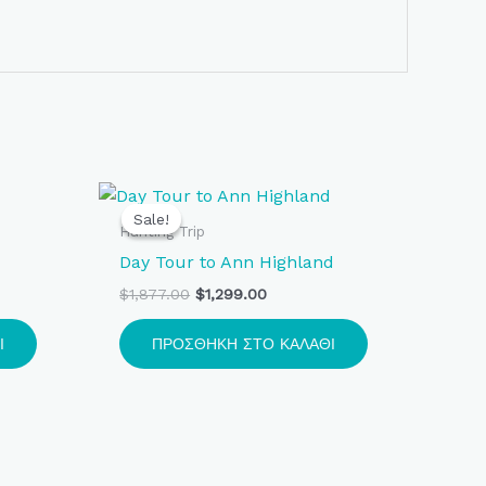
Original
Η
price
τρέχουσα
Sale!
Sale!
was:
τιμή
Hunting Trip
$1,877.00.
είναι:
Day Tour to Ann Highland
$1,299.00.
$
1,877.00
$
1,299.00
Ι
ΠΡΟΣΘΉΚΗ ΣΤΟ ΚΑΛΆΘΙ