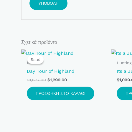
Σχετικά προϊόντα
Original
Η
price
τρέχουσα
Sale!
Sale!
was:
τιμή
Rural
Hunting
$1,877.00.
είναι:
Day Tour of Highland
Its a 
$1,299.00.
$
1,877.00
$
1,299.00
$
1,099
ΠΡΟΣΘΉΚΗ ΣΤΟ ΚΑΛΆΘΙ
ΠΡ