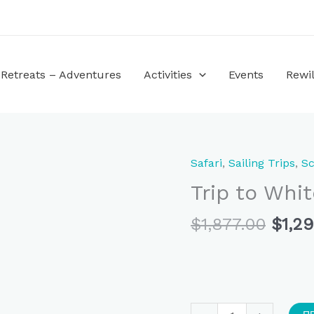
Retreats – Adventures
Activities
Events
Rewil
Origi
Safari
,
Sailing Trips
,
Sc
Trip
price
to
Trip to Whi
was:
White
$1,87
Castle
$
1,877.00
$
1,2
ποσότητα