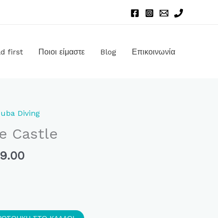
d first
Ποιοι είμαστε
Blog
Επικοινωνία
nal
Η
uba Diving
τρέχουσα
te Castle
τιμή
7.00.
είναι:
99.00
$1,299.00.