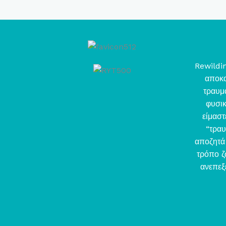
Rewildin
αποκα
τραυμ
φυσι
είμαστ
“τραυ
αποζητά 
τρόπο ζ
ανεπεξ