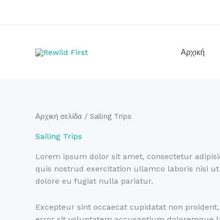
Μετάβαση
στο
περιεχόμενο
Αρχική
Αρχική σελίδα
/ Sailing Trips
Sailing Trips
Lorem ipsum dolor sit amet, consectetur adipisi
quis nostrud exercitation ullamco laboris nisi u
dolore eu fugiat nulla pariatur.
Excepteur sint occaecat cupidatat non proident, 
error sit voluptatem accusantium doloremque lau