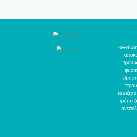
Rewildin
αποκα
τραυμ
φυσι
είμαστ
“τραυ
αποζητά 
τρόπο ζ
ανεπεξ