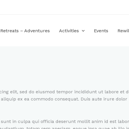
Retreats – Adventures
Activities
Events
Rewil
cing elit, sed do eiusmod tempor incididunt ut labore et
t aliquip ex ea commodo consequat. Duis aute irure dolor i
sunt in culpa qui officia deserunt mollit anim id est lab
dantium, totam rem aperiam, eaque ipsa quae ab illo inve