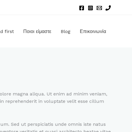
d first
Ποιοι είμαστε
Blog
Επικοινωνία
 dolore magna aliqua. Ut enim ad minim veniam,
n reprehenderit in voluptate velit esse cillum
orum. Sed ut perspiciatis unde omnis iste natus
ntore veritatis et quasi architecto beatae vitae