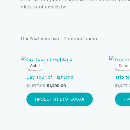
dicta sunt explicabo.
Προβάλλονται όλα - 3 αποτελέσματα
Original
Η
price
τρέχουσα
Sale!
Sale!
was:
τιμή
Rural
Safari
$1,877.00.
είναι:
Day Tour of Highland
Trip t
$1,299.00.
$
1,877.00
$
1,299.00
$
1,877.
ΠΡΟΣΘΉΚΗ ΣΤΟ ΚΑΛΆΘΙ
ΠΡ