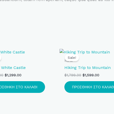
Original
Η
Original
Η
price
τρέχουσα
price
τρέχουσ
Sale!
was:
τιμή
was:
τιμή
Rural
$1,877.00.
είναι:
$1,799.00.
είναι:
o White Castle
Hiking Trip to Mountain
$1,299.00.
$1,599.0
00
$
1,299.00
$
1,799.00
$
1,599.00
ΟΣΘΉΚΗ ΣΤΟ ΚΑΛΆΘΙ
ΠΡΟΣΘΉΚΗ ΣΤΟ ΚΑΛΆΘ