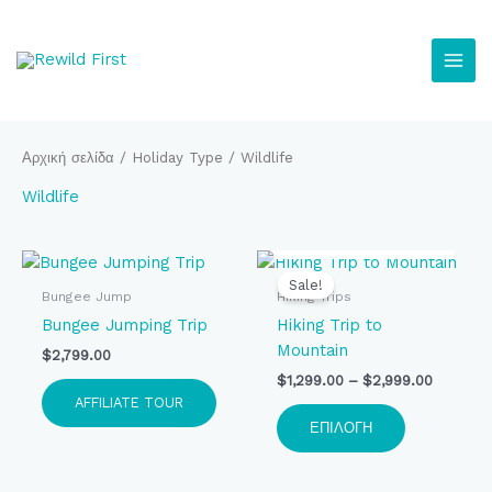
Μετάβαση
στο
περιεχόμενο
Αρχική σελίδα
/ Holiday Type / Wildlife
Wildlife
ΕΚΤΌΣ
ΑΠΟΘΈΜΑΤΟΣ
Price
Αυτό
range:
το
Sale!
$1,299.0
Bungee Jump
Hiking Trips
προϊόν
through
Bungee Jumping Trip
Hiking Trip to
$2,999.
έχει
Mountain
$
2,799.00
πολλαπλές
$
1,299.00
–
$
2,999.00
παραλλαγές
AFFILIATE TOUR
Οι
ΕΠΙΛΟΓΉ
επιλογές
μπορούν
να