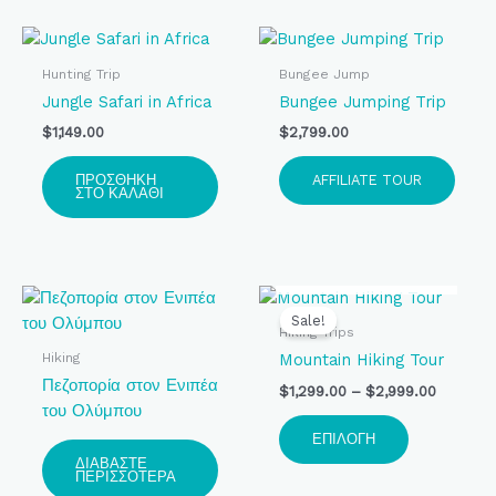
επιλεγούν
στη
σελίδα
Hunting Trip
Bungee Jump
του
Jungle Safari in Africa
Bungee Jumping Trip
προϊόντος
$
1,149.00
$
2,799.00
ΠΡΟΣΘΉΚΗ
AFFILIATE TOUR
ΣΤΟ ΚΑΛΆΘΙ
ΕΚΤΌΣ
ΑΠΟΘΈΜΑΤΟΣ
Price
Αυτό
range:
το
Sale!
$1,299.0
Hiking Trips
προϊόν
through
Hiking
Mountain Hiking Tour
$2,999.
έχει
Πεζοπορία στον Ενιπέα
$
1,299.00
–
$
2,999.00
πολλαπλές
του Ολύμπου
παραλλαγές
ΕΠΙΛΟΓΉ
Οι
ΔΙΑΒΆΣΤΕ
επιλογές
ΠΕΡΙΣΣΌΤΕΡΑ