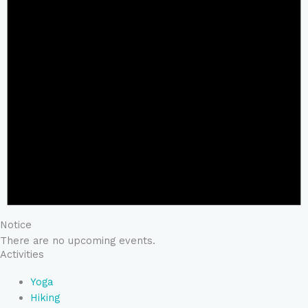
Notice
There are no upcoming events.
Activities
Yoga
Hiking