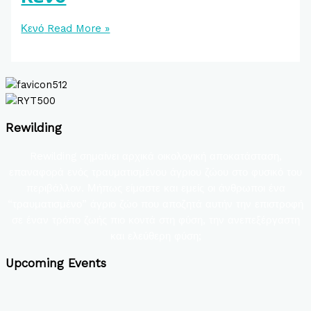
Κενό
Read More »
Rewilding
Rewilding σημαίνει αρχικά οικολογική αποκατάσταση,
επαναφορά ενός τραυματισμένου άγριου ζώου στο φυσικό του
περιβάλλον. Μήπως είμαστε και εμείς οι άνθρωποι ένα
“τραυματισμένο” άγριο ζώο που αποζητά αυτήν την επιστροφή
σε έναν τρόπο ζωής πιο κοντά στη φύση, την ανεπεξέργαστη
και ελεύθερη φύση;
Upcoming Events