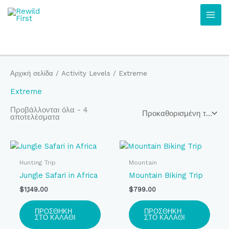
Μετάβαση
στο
περιεχόμενο
Αρχική σελίδα
/ Activity Levels / Extreme
Extreme
Προβάλλονται όλα - 4
αποτελέσματα
Hunting Trip
Mountain
Jungle Safari in Africa
Mountain Biking Trip
$
1,149.00
$
799.00
ΠΡΟΣΘΉΚΗ
ΠΡΟΣΘΉΚΗ
ΣΤΟ ΚΑΛΆΘΙ
ΣΤΟ ΚΑΛΆΘΙ