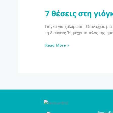
θέσεις
7 θέσεις στη γιό
στη
γιόγκα
για
Γιόγκα για χαλάρωση Όταν έχετε μια 
χαλάρωση
τη διαύγεια; Ή, μέχρι το τέλος της ημ
από
το
Read More »
στρες
Rewildin