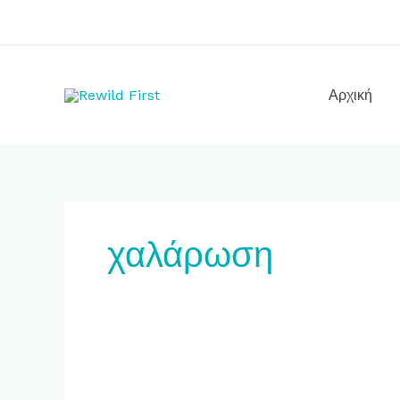
Μετάβαση
στο
περιεχόμενο
Αρχική
χαλάρωση
7