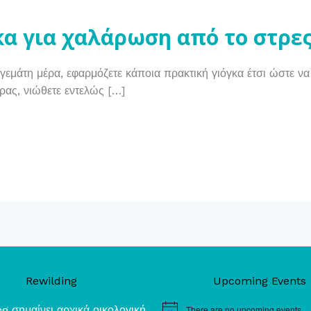
γκα για χαλάρωση από το στρε
γεμάτη μέρα, εφαρμόζετε κάποια πρακτική γιόγκα έτσι ώστε να
έρας, νιώθετε εντελώς […]
Rewilding
Upcoming Events
g σημαίνει αρχικά οικολογική
There are no upcoming events.