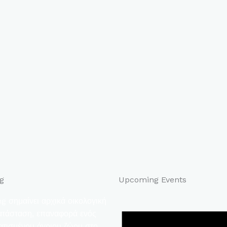
g
Upcoming Events
g σημαίνει αρχικά οικολογική
τάσταση, επαναφορά ενός
ατισμένου άγριου ζώου στο