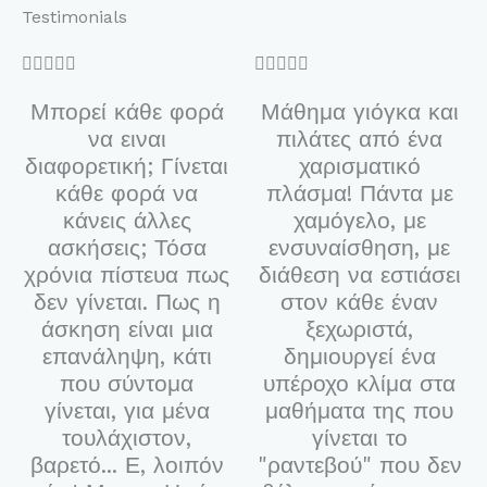
Testimonials
5/5
5/5










Μπορεί κάθε φορά
Μάθημα γιόγκα και
να ειναι
πιλάτες από ένα
διαφορετική; Γίνεται
χαρισματικό
κάθε φορά να
πλάσμα! Πάντα με
κάνεις άλλες
χαμόγελο, με
ασκήσεις; Τόσα
ενσυναίσθηση, με
χρόνια πίστευα πως
διάθεση να εστιάσει
δεν γίνεται. Πως η
στον κάθε έναν
άσκηση είναι μια
ξεχωριστά,
επανάληψη, κάτι
δημιουργεί ένα
που σύντομα
υπέροχο κλίμα στα
γίνεται, για μένα
μαθήματα της που
τουλάχιστον,
γίνεται το
βαρετό... Ε, λοιπόν
"ραντεβού" που δεν