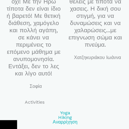
όχι! Με την Ηρώ
θέλεις με τίποτα να
τίποτα δεν είναι ίδιο
χασεις. Η δική σου
ή βαρετό! Με θετική
στιγμή, για να
διάθεση, χαμόγελο
δυναμώσεις και να
και πολλή αγάπη,
χαλαρώσεις...με
σε κάνει να
επιγνωση σώμα και
περιμένεις το
πνεύμα.
επόμενο μάθημα με
Χατζηκυριάκου Ιωάννα
ανυπομονησία.
Εντάξει, δεν το λες
και λίγο αυτό!
Σοφία
Activities
Yoga
Hiking
Αναρρίχηση