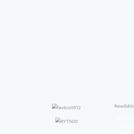
Rewildin
Rewildin
αποκα
τραυμ